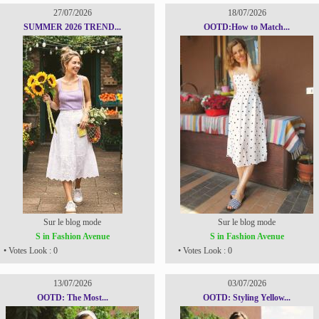
27/07/2026
18/07/2026
SUMMER 2026 TREND...
OOTD:How to Match...
Sur le blog mode
Sur le blog mode
S in Fashion Avenue
S in Fashion Avenue
• Votes Look : 0
• Votes Look : 0
13/07/2026
03/07/2026
OOTD: The Most...
OOTD: Styling Yellow...