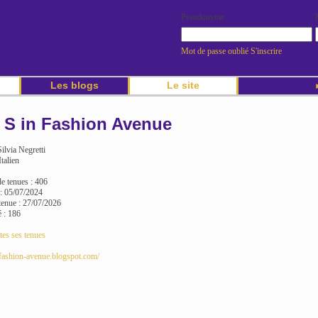
Pseudonyme
Mot de passe oublié
S'inscrire
Les blogs
Le site
►
S in Fashion Avenue
ilvia Negretti
talien
 tenues : 406
 : 05/07/2024
tenue : 27/07/2026
é : 186
tes ses tenues
-fashion-avenue.blogspot.com/