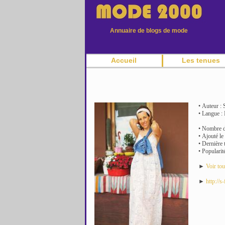
Annuaire de blogs de mode
Accueil
Les tenues
• Auteur : S
• Langue : I
• Nombre de
• Ajouté le
• Dernière 
• Popularit
►
Voir tou
►
http://s