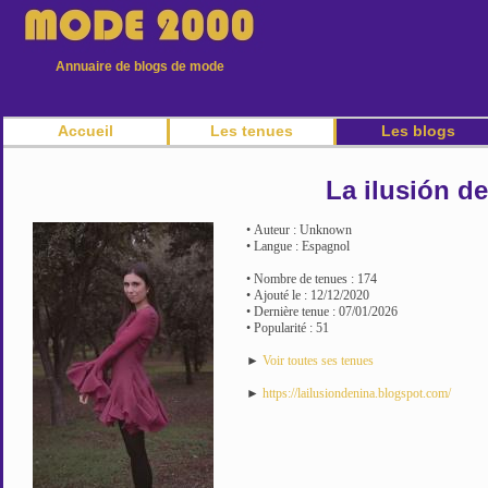
Annuaire de blogs de mode
Accueil
Les tenues
Les blogs
La ilusión d
• Auteur : Unknown
• Langue : Espagnol
• Nombre de tenues : 174
• Ajouté le : 12/12/2020
• Dernière tenue : 07/01/2026
• Popularité : 51
►
Voir toutes ses tenues
►
https://lailusiondenina.blogspot.com/