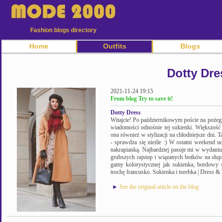
Fashion blogs directory
Home
Outfits
Blogs
Dotty Dre
2021-11-24 19:15
From blog Try to save it!
Dotty Dress
Witajcie! Po październikowym poście na pożeg
wiadomości odnośnie tej sukienki. Większość
ona również w stylizacji na chłodniejsze dni. 
- sprawdza się nieźle :) W ostatni weekend ud
nakrapianką. Najbardziej pasuje mi w wydani
grubszych rajstop i wiązanych botków na słu
gamy kolorystycznej jak sukienka, bordowy sza
trochę francusko. Sukienka i torebka | Dress & 
►
See the original article on the blog