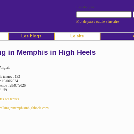
Pseudonyme
Mot de passe oublié
S'inscrire
Les blogs
Le site
►
ng in Memphis in High Heels
Anglais
 tenues : 132
 : 19/06/2024
tenue : 29/07/2026
 : 59
tes ses tenues
/walkinginmemphisinhighheels.com/