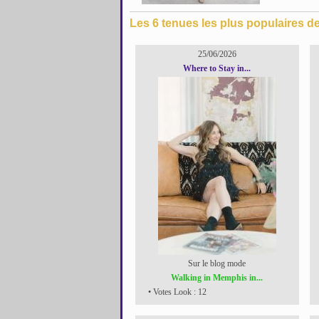
Les 6 tenues les plus populaires d
25/06/2026
Where to Stay in...
Sur le blog mode
Walking in Memphis in...
• Votes Look : 12