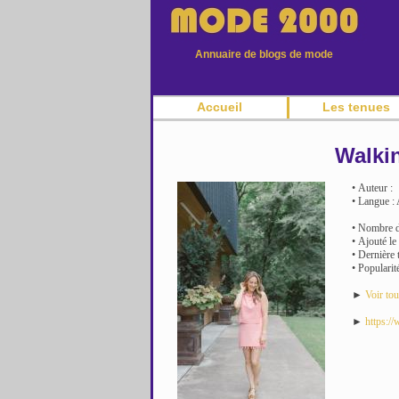
Annuaire de blogs de mode
Accueil
Les tenues
Walki
• Auteur :
• Langue : 
• Nombre de
• Ajouté le
• Dernière 
• Popularité
►
Voir tou
►
https:/