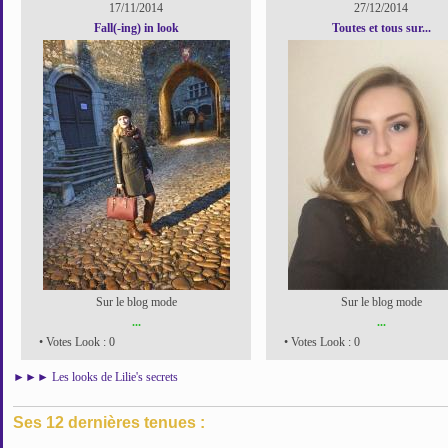
17/11/2014
27/12/2014
Fall(-ing) in look
Toutes et tous sur...
Sur le blog mode
Sur le blog mode
...
...
• Votes Look : 0
• Votes Look : 0
►►►
Les looks de Lilie's secrets
Ses 12 dernières tenues :