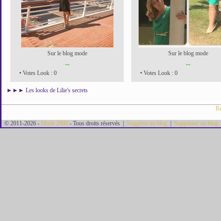
Sur le blog mode
Sur le blog mode
...
...
• Votes Look : 0
• Votes Look : 0
►►►
Les looks de Lilie's secrets
Re
© 2011-2026 -
Mode 2000
- Tous droits réservés |
Suggérer un blog
|
Supprimer un blog