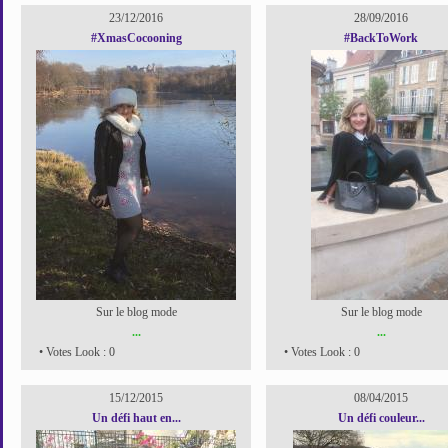
23/12/2016
28/09/2016
#XmasCocooning
#BackToWork
Sur le blog mode
Sur le blog mode
...
...
• Votes Look : 0
• Votes Look : 0
15/12/2015
08/04/2015
Un défi haut en...
Un défi couleur...