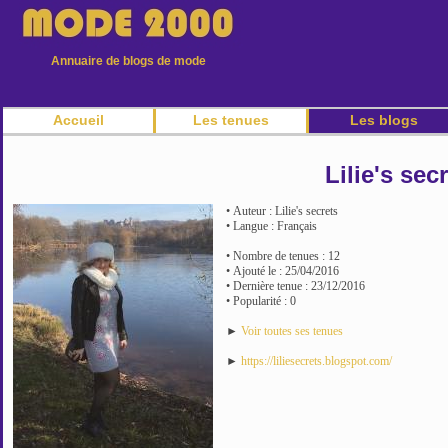
Annuaire de blogs de mode
Accueil
Les tenues
Les blogs
Lilie's sec
• Auteur : Lilie's secrets
• Langue : Français
• Nombre de tenues : 12
• Ajouté le : 25/04/2016
• Dernière tenue : 23/12/2016
• Popularité : 0
►
Voir toutes ses tenues
►
https://liliesecrets.blogspot.com/