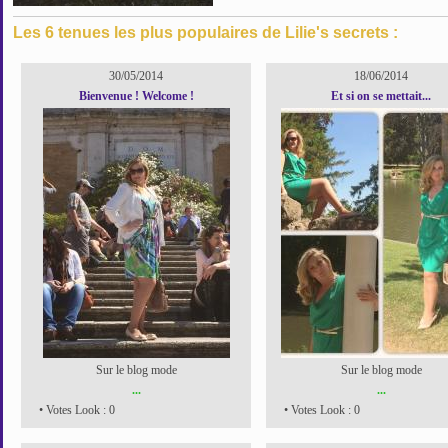
Les 6 tenues les plus populaires de Lilie's secrets :
30/05/2014
18/06/2014
Bienvenue ! Welcome !
Et si on se mettait...
Sur le blog mode
Sur le blog mode
...
...
• Votes Look : 0
• Votes Look : 0