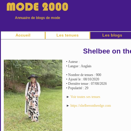
Annuaire de blogs de mode
Accueil
Les tenues
Les blogs
Shelbee on th
• Auteur :
• Langue : Anglais
• Nombre de tenues : 900
• Ajouté le : 08/10/2020
• Dernière tenue : 07/08/2026
• Popularité : 29
►
Voir toutes ses tenues
►
https://shelbeeontheedge.com