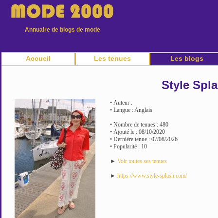
Annuaire de blogs de mode
Accueil
Les tenues
Les blogs
Style Spl
• Auteur :
• Langue : Anglais
• Nombre de tenues : 480
• Ajouté le : 08/10/2020
• Dernière tenue : 07/08/2026
• Popularité : 10
►
Voir toutes ses tenues
►
https://www.style-splash.com/