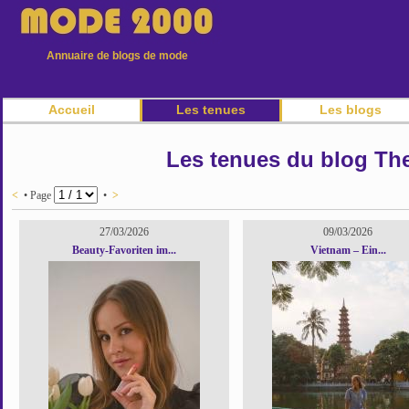
Annuaire de blogs de mode
Accueil
Les tenues
Les blogs
Les tenues du blog Th
<
• Page
•
>
27/03/2026
09/03/2026
Beauty-Favoriten im...
Vietnam – Ein...