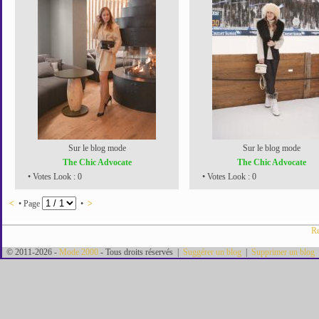
Sur le blog mode
Sur le blog mode
The Chic Advocate
The Chic Advocate
• Votes Look : 0
• Votes Look : 0
<
• Page
•
>
Re
© 2011-2026 -
Mode 2000
- Tous droits réservés |
Suggérer un blog
|
Supprimer un blog