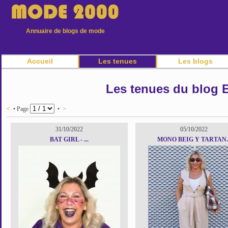
Annuaire de blogs de mode
Accueil
Les tenues
Les blogs
Les tenues du blog E
<
• Page
•
>
31/10/2022
05/10/2022
BAT GIRL - ...
MONO BEIG Y TARTAN..