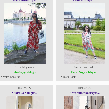
Pałac Moritzburg w...
Pillnitz i Stolpen...
Sur le blog mode
Sur le blog mode
Dalwi Szyje - blog o...
Dalwi Szyje - blog o...
• Votes Look : 0
• Votes Look : 0
02/07/2022
10/06/2022
Sukienka z długim...
Retro sukienka uszyta...