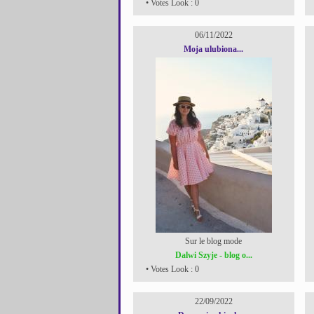
• Votes Look : 0
06/11/2022
Moja ulubiona...
Sur le blog mode
Dalwi Szyje - blog o...
• Votes Look : 0
22/09/2022