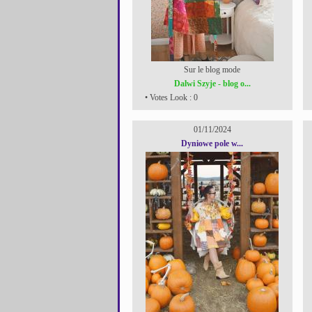
Sur le blog mode
Dalwi Szyje - blog o...
• Votes Look : 0
01/11/2024
Dyniowe pole w...