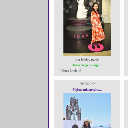
Sur le blog mode
Dalwi Szyje - blog o...
• Votes Look : 0
29/05/2022
Piękne miasteczko...