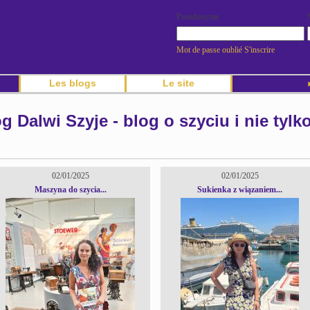
Pseudonyme
Mot de passe oublié
S'inscrire
Les blogs
Le site
►
 Dalwi Szyje - blog o szyciu i nie tylk
02/01/2025
02/01/2025
Maszyna do szycia...
Sukienka z wiązaniem...