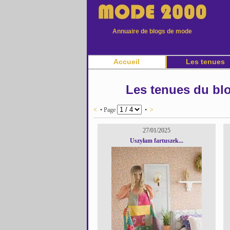
Annuaire de blogs de mode
Accueil
Les tenues
Les tenues du blog
<
• Page
•
>
27/01/2025
Uszyłam fartuszek...