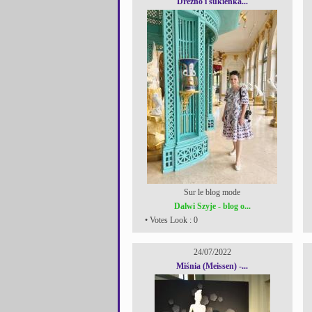
Drezno i sukienka...
Sur le blog mode
Dalwi Szyje - blog o...
• Votes Look : 0
24/07/2022
Miśnia (Meissen) -...