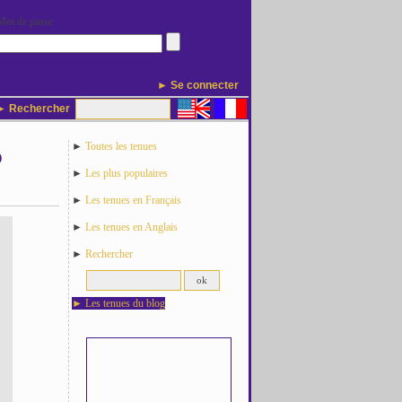
Mot de passe
► Se connecter
 Rechercher
►
Toutes les tenues
o
►
Les plus populaires
►
Les tenues en Français
►
Les tenues en Anglais
►
Rechercher
►
Les tenues du blog