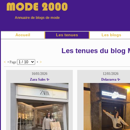
Annuaire de blogs de mode
Accueil
Les tenues
Les blogs
Les tenues du blog 
<
• Page
•
>
16/01/2026
12/01/2026
Zara Sales ✨
Delacueva ✨