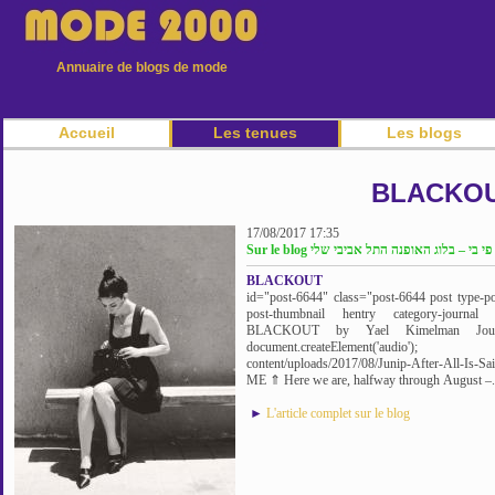
Annuaire de blogs de mode
Accueil
Les tenues
Les blogs
BLACKO
17/08/2017 17:35
Sur le blog בי – בלוג האופנה התל אביבי שלי
BLACKOUT
id="post-6644" class="post-6644 post type-pos
post-thumbnail hentry category-journa
BLACKOUT by Yael Kimelman Jou
document.createElement('audio'); 
content/uploads/2017/08/Junip-After-All-
ME ⇑ Here we are, halfway through August –.
►
L'article complet sur le blog