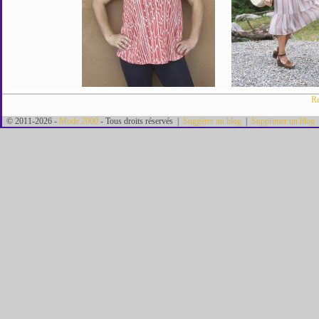
Re
© 2011-2026 -
Mode 2000
- Tous droits réservés |
Suggérer un blog
|
Supprimer un blog