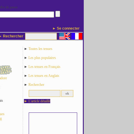
Mot de passe
► Se connecter
 Rechercher
►
Toutes les tenues
►
Les plus populaires
►
Les tenues en Français
►
Les tenues en Anglais
adore
►
Rechercher
2
is
►
L'article détaillé
nues
og