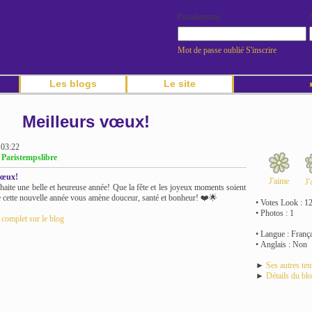
Pseudonyme
Mot de passe oublié
S'inscrire
Les blogs
Le site
►
Meilleurs vœux!
 03:22
 Paristempslibre
vœux!
J'aime
J'
haite une belle et heureuse année! Que la fête et les joyeux moments soient
cette nouvelle année vous amène douceur, santé et bonheur! ❤️🌟
• Votes Look : 1
• Photos : 1
e complet sur le blog
• Langue : França
• Anglais : Non
►
Ses autres te
►
Détails du bl