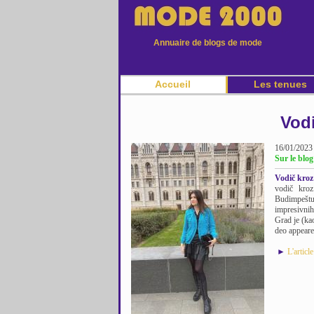
Annuaire de blogs de mode
Accueil
Les tenues
Vod
16/01/2023
Sur le blo
Vodič kroz
vodič kro
Budimpeštu
impresivnih
Grad je (ka
deo appeare
►
L'articl