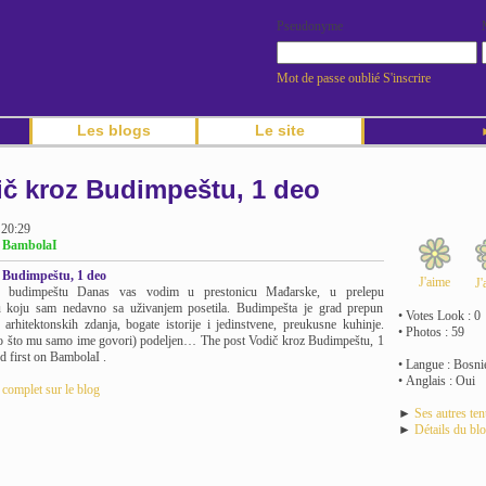
Pseudonyme
Mot de passe oublié
S'inscrire
Les blogs
Le site
►
ič kroz Budimpeštu, 1 deo
 20:29
g BambolaI
 Budimpeštu, 1 deo
J'aime
J'
z budimpeštu Danas vas vodim u prestonicu Mađarske, u prelepu
 koju sam nedavno sa uživanjem posetila. Budimpešta je grad prepun
• Votes Look : 0
 arhitektonskih zdanja, bogate istorije i jedinstvene, preukusne kuhinje.
• Photos : 59
o što mu samo ime govori) podeljen… The post Vodič kroz Budimpeštu, 1
d first on BambolaI .
• Langue : Bosni
• Anglais : Oui
e complet sur le blog
►
Ses autres te
►
Détails du bl