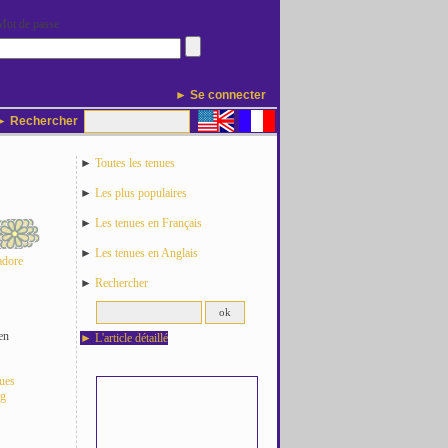
Mot de passe
► Se connecter
 Rechercher
►
Toutes les tenues
►
Les plus populaires
►
Les tenues en Français
►
Les tenues en Anglais
adore
►
Rechercher
en
►
L'article détaillé
nues
og