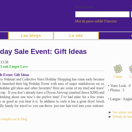
Pseudonyme
Mot de passe oublié
S'inscrire
Les blogs
Le site
►
day Sale Event: Gift Ideas
 13:58
g Look Linger Love
le Event: Gift Ideas
J'aime
J'
y Walmart and Collective Voice Holiday Shopping has come early because
t launched their big Holiday Event with tons of major markdowns on so
• Votes Look : 0
holiday gift ideas and other favorites! Here are some of my tried and trues!
• Photos : 5
ap : If you don’t already have a Dyson Airwrap (marked down $200) and
hinking about one now’s the perfect time! I’ve had mine for a few years
• Langue : Angla
s as good as you hear it is. In addition to curls it has a great dryer brush
lly handy for travel so you can throw just one hair tool into your suitcase.
►
Ses autres te
►
Détails du bl
e complet sur le blog