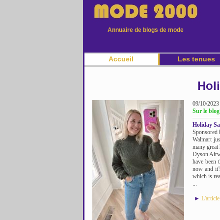
Annuaire de blogs de mode
Accueil
Les tenues
Holi
09/10/2023
Sur le blo
Holiday Sa
Sponsored b
Walmart jus
many great 
Dyson Airwr
have been t
now and it’
which is rea
...
►
L'articl