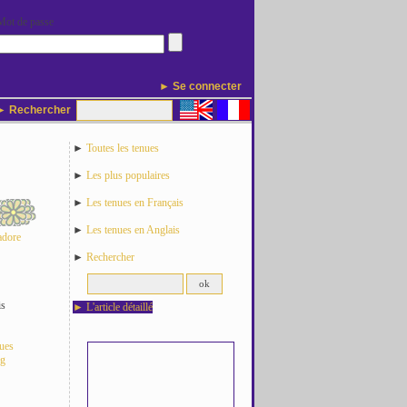
Mot de passe
► Se connecter
 Rechercher
►
Toutes les tenues
►
Les plus populaires
►
Les tenues en Français
►
Les tenues en Anglais
adore
►
Rechercher
is
►
L'article détaillé
nues
og