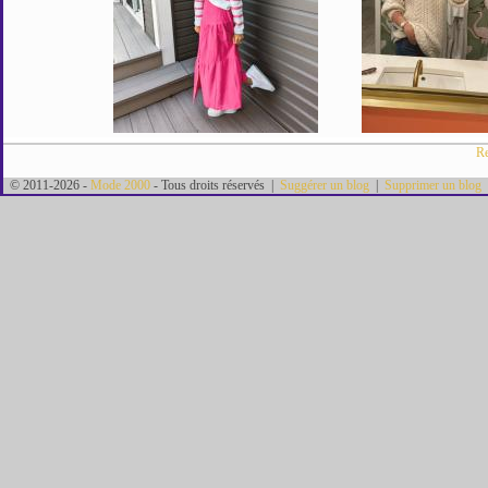
Re
© 2011-2026 -
Mode 2000
- Tous droits réservés |
Suggérer un blog
|
Supprimer un blog