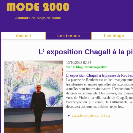
Annuaire de blogs de mode
Accueil
Les tenues
Les blogs
L’ exposition Chagall à la 
15/10/2023 02:34
Sur le blog Paristempslibre
L’ exposition Chagall à la piscine de Roubai
La piscine de Roubaix est un lieu magique puisq
transformée en musée qui offre des exposition
actuelles sont impressionnantes. L’exposition M
de prêts exceptionnels. Des œuvres, des thèmes 
vues de Vitebsk, la ville natale de Chagall, ou
l’archétype du juif errant, le Luftmensch, l
découvert des œuvres inédites, telles les...
►
L'article complet sur le blog