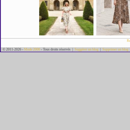
Re
© 2011-2026 -
Mode 2000
- Tous droits réservés |
Suggérer un blog
|
Supprimer un blog