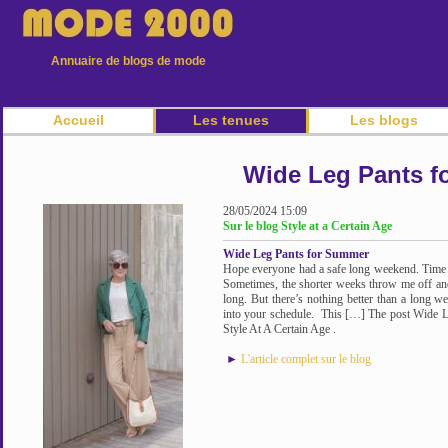
Annuaire de blogs de mode
Accueil
Les tenues
Les blogs
Wide Leg Pants f
28/05/2024 15:09
Sur le blog Style at a Certain Age
Wide Leg Pants for Summer
Hope everyone had a safe long weekend. Time t
Sometimes, the shorter weeks throw me off and 
long. But there’s nothing better than a long w
into your schedule. This […] The post Wide L
Style At A Certain Age .
►
L'article complet sur le blog