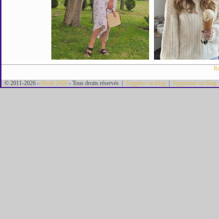
Re
© 2011-2026 -
Mode 2000
- Tous droits réservés |
Suggérer un blog
|
Supprimer un blog