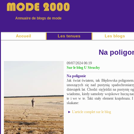
Annuaire de blogs de mode
Accueil
Les tenues
Les blogs
Na poligo
09/07/2024 06:19
Sur le blog U Sivuchy
Na poligonie
Jak świat światem, tak Błędowska poligonem.
unoszących się nad pustynią spadochroniar
dziesiątek lat. Chodzi się/jeździ na pustynię 
wiadomo, kiedy samoloty wojskowe huczą nad
te i we w te. Taki stały element krajobrazu. 
skakane:
►
L'article complet sur le blog