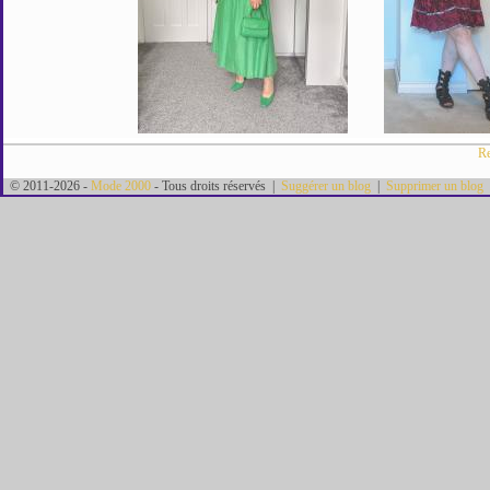
Re
© 2011-2026 -
Mode 2000
- Tous droits réservés |
Suggérer un blog
|
Supprimer un blog