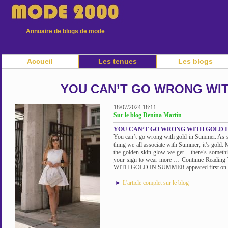
Annuaire de blogs de mode
Accueil
Les tenues
Les blogs
YOU CAN’T GO WRONG WIT
18/07/2024 18:11
Sur le blog Denina Martin
YOU CAN’T GO WRONG WITH GOLD 
You can’t go wrong with gold in Summer. As sim
thing we all associate with Summer, it’s gold.
the golden skin glow we get – there’s somethin
your sign to wear more … Continue Rea
WITH GOLD IN SUMMER appeared first on D
►
L'article complet sur le blog