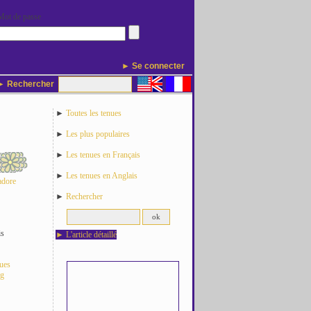
Mot de passe
► Se connecter
 Rechercher
►
Toutes les tenues
►
Les plus populaires
►
Les tenues en Français
►
Les tenues en Anglais
adore
►
Rechercher
is
►
L'article détaillé
nues
og