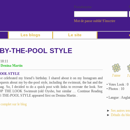
Pseudonyme
Mot de passe oublié
S'inscrire
Les blogs
Le site
►
BY-THE-POOL STYLE
 18:11
g Denina Martin
POOL STYLE
J'aime
J'
e celebrated my friend’s birthday. I shared about it on my Instagram and
quests about my by-the-pool style, including the swimsuit, the hat and the
• Votes Look : 0
bag. So, I decided to do a quick post with links to recreate the look. See
• Photos : 10
OP THE LOOK Swimsuit (old Oysho, but similar … Continue Reading
Y-THE-POOL STYLE appeared first on Denina Martin .
• Langue : Angla
e complet sur le blog
►
Ses autres te
►
Détails du bl