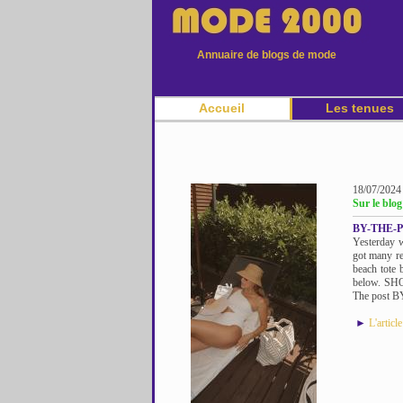
Annuaire de blogs de mode
Accueil
Les tenues
18/07/2024
Sur le blo
BY-THE-
Yesterday w
got many re
beach tote 
below. SH
The post B
►
L'articl