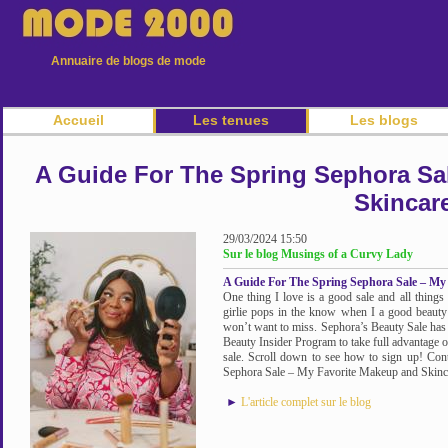
Annuaire de blogs de mode
Accueil
Les tenues
Les blogs
A Guide For The Spring Sephora Sa
Skincar
29/03/2024 15:50
Sur le blog Musings of a Curvy Lady
A Guide For The Spring Sephora Sale – My
One thing I love is a good sale and all thing
girlie pops in the know when I a good beauty
won’t want to miss. Sephora’s Beauty Sale has 
Beauty Insider Program to take full advantage o
sale. Scroll down to see how to sign up! Co
Sephora Sale – My Favorite Makeup and Skinca
►
L'article complet sur le blog