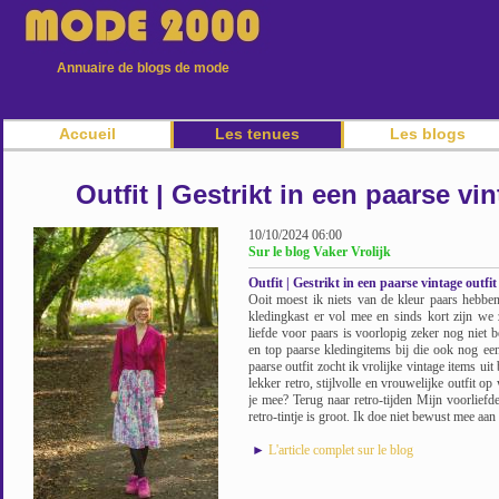
Annuaire de blogs de mode
Accueil
Les tenues
Les blogs
Outfit | Gestrikt in een paarse vin
10/10/2024 06:00
Sur le blog Vaker Vrolijk
Outfit | Gestrikt in een paarse vintage outfit
Ooit moest ik niets van de kleur paars hebben
kledingkast er vol mee en sinds kort zijn we z
liefde voor paars is voorlopig zeker nog niet 
en top paarse kledingitems bij die ook nog ee
paarse outfit zocht ik vrolijke vintage items ui
lekker retro, stijlvolle en vrouwelijke outfit 
je mee? Terug naar retro-tijden Mijn voorliefd
retro-tintje is groot. Ik doe niet bewust mee aan 
►
L'article complet sur le blog