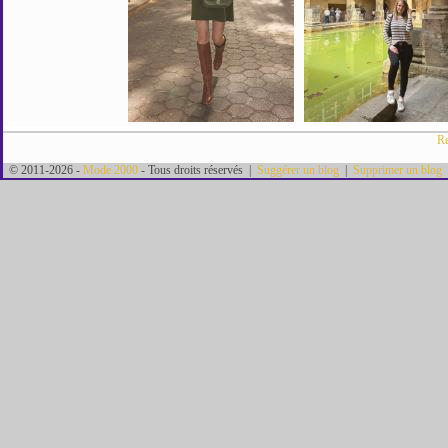
Re
© 2011-2026 -
Mode 2000
- Tous droits réservés |
Suggérer un blog
|
Supprimer un blog