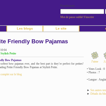
Pseudonyme
Mot de passe oublié
S'inscrire
Les blogs
Le site
►
ite Friendly Bow Pajamas
 10:04
 Stylish Petite
endly Bow Pajamas
J'aime
J'
 softest bow pajamas ever, and the best part is they’re perfect for petites!
ading Petite Friendly Bow Pajamas at Stylish Petite.
• Votes Look : 0
• Photos : 7
e complet sur le blog
• Langue : Angla
►
Ses autres te
►
Détails du bl