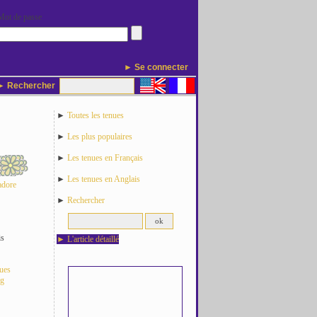
Mot de passe
► Se connecter
 Rechercher
►
Toutes les tenues
►
Les plus populaires
►
Les tenues en Français
►
Les tenues en Anglais
adore
►
Rechercher
is
►
L'article détaillé
nues
og