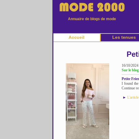
Annuaire de blogs de mode
Accueil
Les tenues
Pet
16/10/2024
Sur le blog
Petite Fri
I found the
Continue re
►
L'articl