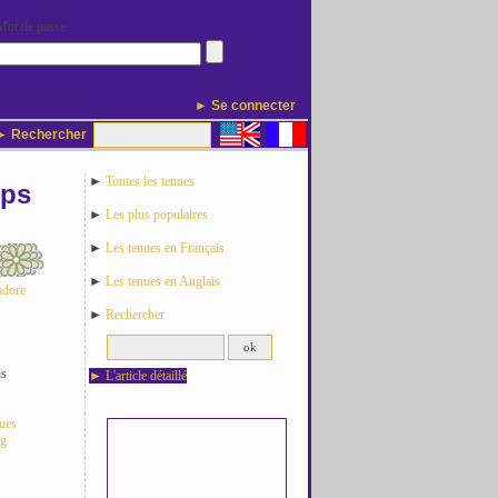
Mot de passe
► Se connecter
 Rechercher
►
Toutes les tenues
Ups
►
Les plus populaires
►
Les tenues en Français
►
Les tenues en Anglais
adore
►
Rechercher
is
►
L'article détaillé
nues
og