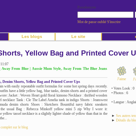
Pseudonyme
Mot de passe oublié
S'inscrire
Les blogs
Le site
►
Shorts, Yellow Bag and Printed Cover 
 11:07
og Away From Blue | Aussie Mum Style, Away From The Blue Jeans
J'aime
J'
, Denim Shorts, Yellow Bag and Printed Cover Ups
in with easily repeatable outfit formulas for some hot spring days recently.
• Votes Look : 0
utfits have a little yellow bag, blue tanks, denim shorts and a printed cover
• Photos : 6
wore: Jacket : Woven Heart gold floral kimono Necklace : thrifted wooden
el necklace Tank : Cle The Label Amelia tank in indigo Shorts : Jeanswest
• Langue : Angla
rmuda denim shorts Shoes : Sketchers Bountiful navy fabric sneakers
: the usual Bag : Rebecca Minkoff yellow mini 5 zip Why I wore it:
 yellow tassel necklace is a slightly lighter shade of yellow than that in the
►
Ses autres te
the...
►
Détails du bl
e complet sur le blog