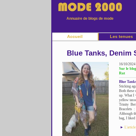
Annuaire de blogs de mode
Accueil
Les tenues
Blue Tanks, Denim 
16/10/2024
Sur le bl
Rut
Blue Tanks
Sticking aga
Both these o
up. What I 
yellow tass
Trinity Be
Bracelets 
Although the
bag, I liked 
►
L'articl