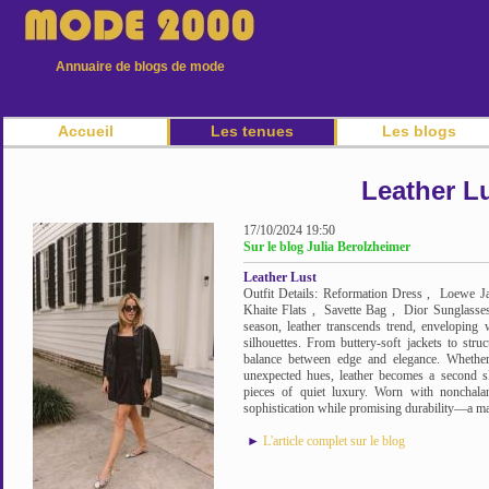
Annuaire de blogs de mode
Accueil
Les tenues
Les blogs
Leather L
17/10/2024 19:50
Sur le blog Julia Berolzheimer
Leather Lust
Outfit Details: Reformation Dress , Loewe Ja
Khaite Flats , Savette Bag , Dior Sunglasses
season, leather transcends trend, enveloping 
silhouettes. From buttery-soft jackets to struc
balance between edge and elegance. Whether 
unexpected hues, leather becomes a second ski
pieces of quiet luxury. Worn with nonchalan
sophistication while promising durability—a mate
►
L'article complet sur le blog