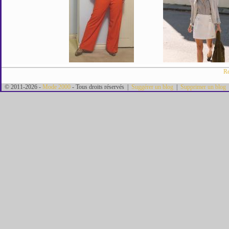
Re
© 2011-2026 -
Mode 2000
- Tous droits réservés |
Suggérer un blog
|
Supprimer un blog