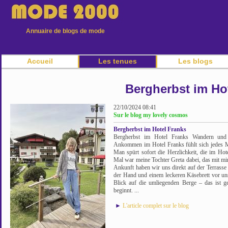
Annuaire de blogs de mode
Accueil
Les tenues
Les blogs
Bergherbst im Ho
22/10/2024 08:41
Sur le blog my lovely cosmos
Bergherbst im Hotel Franks
Bergherbst im Hotel Franks Wandern und W
Ankommen im Hotel Franks fühlt sich jedes 
Man spürt sofort die Herzlichkeit, die im Hot
Mal war meine Tochter Greta dabei, das mit m
Ankunft haben wir uns direkt auf der Terrasse 
der Hand und einem leckeren Käsebrett vor u
Blick auf die umliegenden Berge – das ist 
beginnt. ...
►
L'article complet sur le blog