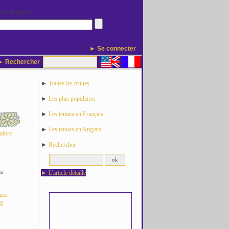
Mot de passe
► Se connecter
 Rechercher
►
Toutes les tenues
►
Les plus populaires
►
Les tenues en Français
►
Les tenues en Anglais
adore
►
Rechercher
is
►
L'article détaillé
nues
og