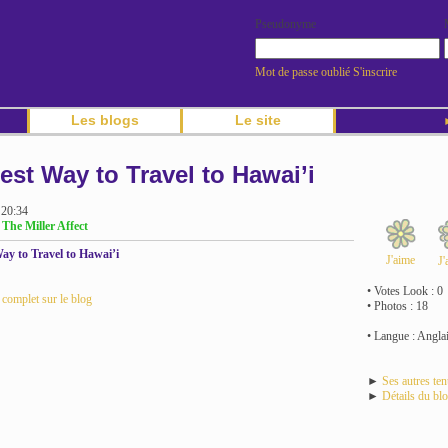
Pseudonyme
Mot de passe oublié
S'inscrire
Les blogs
Le site
►
est Way to Travel to Hawai’i
 20:34
 The Miller Affect
ay to Travel to Hawai’i
J'aime
J'
• Votes Look : 0
e complet sur le blog
• Photos : 18
• Langue : Angla
►
Ses autres te
►
Détails du bl