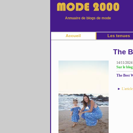
Annuaire de blogs de mode
Accueil
Les tenues
The B
14/11/2024
Sur le blog
The Best W
►
L'articl