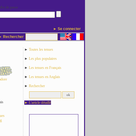
Mot de passe
► Se connecter
 Rechercher
►
Toutes les tenues
►
Les plus populaires
►
Les tenues en Français
►
Les tenues en Anglais
adore
►
Rechercher
ais
►
L'article détaillé
nues
og