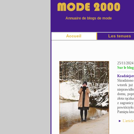
Annuaire de blogs de mode
Accueil
Les tenues
25/11/2024
Sur le blo
Kradziejs
Skradziono
wtorek już
nieprawidł
domu, popro
złota rączka
z zagranicy
powtórzyło
Pamięta ktoś
►
L'articl