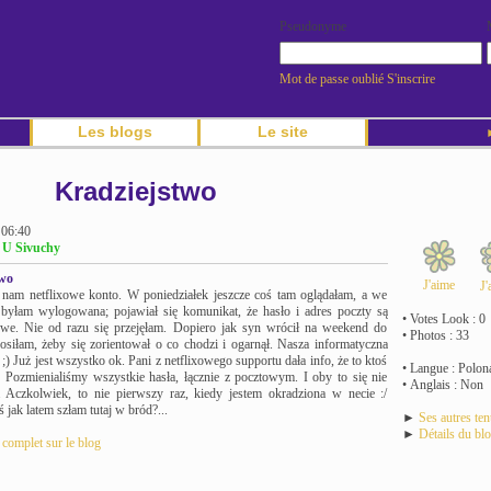
Pseudonyme
Mot de passe oublié
S'inscrire
Les blogs
Le site
►
Kradziejstwo
 06:40
g U Sivuchy
two
J'aime
J'
 nam netflixowe konto. W poniedziałek jeszcze coś tam oglądałam, a we
 byłam wylogowana; pojawiał się komunikat, że hasło i adres poczty są
• Votes Look : 0
owe. Nie od razu się przejęłam. Dopiero jak syn wrócił na weekend do
• Photos : 33
siłam, żeby się zorientował o co chodzi i ogarnął. Nasza informatyczna
 ;) Już jest wszystko ok. Pani z netflixowego supportu dała info, że to ktoś
• Langue : Polon
. Pozmienialiśmy wszystkie hasła, łącznie z pocztowym. I oby to się nie
• Anglais : Non
. Aczkolwiek, to nie pierwszy raz, kiedy jestem okradziona w necie :/
 jak latem szłam tutaj w bród?...
►
Ses autres te
►
Détails du bl
e complet sur le blog