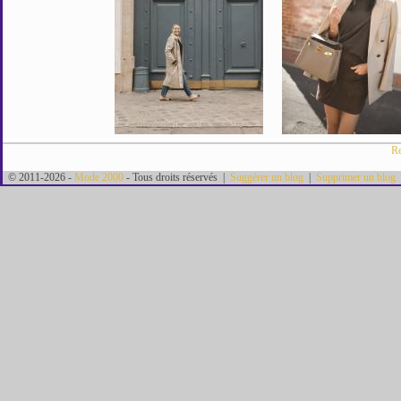
Re
© 2011-2026 -
Mode 2000
- Tous droits réservés |
Suggérer un blog
|
Supprimer un blog