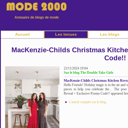
Annuaire de blogs de mode
Accueil
Les tenues
Les blogs
MacKenzie-Childs Christmas Kitche
Code!!
22/11/2024 19:04
Sur le blog The Double Take Girls
MacKenzie-Childs Christmas Kitchen Revea
Hello Friends! Holiday magic is in the air and
pieces to help you celebrate the… The post
Reveal + Exclusive Promo Code!! appeared firs
►
L'article complet sur le blog