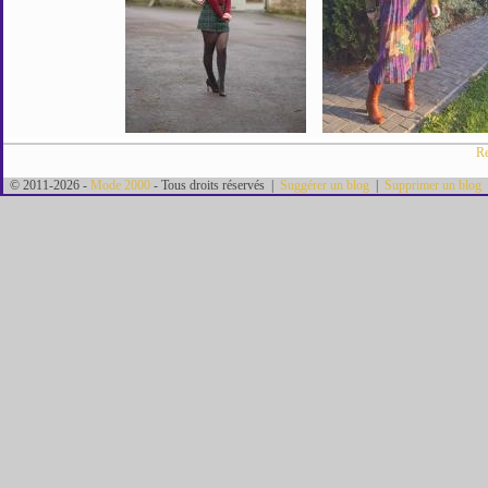
Re
© 2011-2026 -
Mode 2000
- Tous droits réservés |
Suggérer un blog
|
Supprimer un blog