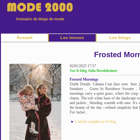
Annuaire de blogs de mode
Accueil
Les tenues
Les blogs
Frosted Mor
02/01/2025 17:57
Sur le blog Julia Berolzheimer
Frosted Mornings
Outfit Details: Cabana Coat (last seen her
Sneakers , Guest In Residence Sweater , 
mornings carry a quiet grace, where the crisp 
charm. The soft white hues of the landscape se
and jackets , blending warmth with ease. It’s a 
the beauty of the day—refined simplicity that fe
Fur Jacket ...
►
L'article complet sur le blog