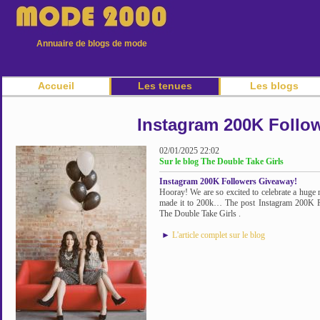
Annuaire de blogs de mode
Accueil
Les tenues
Les blogs
Instagram 200K Follo
02/01/2025 22:02
Sur le blog The Double Take Girls
Instagram 200K Followers Giveaway!
Hooray! We are so excited to celebrate a huge 
made it to 200k… The post Instagram 200K F
The Double Take Girls .
►
L'article complet sur le blog