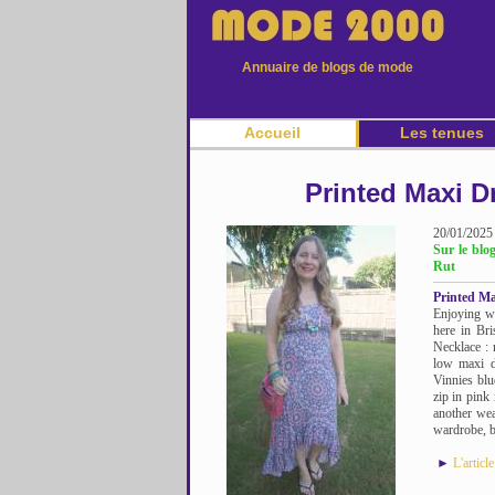
Annuaire de blogs de mode
Accueil
Les tenues
Printed Maxi 
20/01/2025
Sur le bl
Rut
Printed M
Enjoying w
here in Br
Necklace : 
low maxi d
Vinnies blu
zip in pink
another wea
wardrobe, bu
►
L'articl