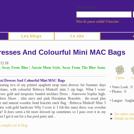
Pseudonyme
Mot de passe oublié
S'inscrire
Les blogs
Le site
►
Dresses And Colourful Mini MAC Bags
 12:18
og Away From Blue | Aussie Mum Style, Away From The Blue Jeans
J'aime
J'
axi Dresses And Colourful Mini MAC Bags
earing two of my printed spaghetti strap maxi dresses for Summer days
• Votes Look : 0
isbane, with colourful Rebecca Minkoff mini 5 zip bags. What I wore:
• Photos : 6
rose gold and turquoise beaded necklace Dress : Jeanswest Sophia high-
ress Shoes : slim navy and pink Havaianas Bracelets : the usual plus
• Langue : Angla
e and natural wooden bead bracelet stack Bag : Rebecca Minkoff Mini 5
 iris with gold hardware Why I wore it: I felt this maxi dress was overdue
r! It does seem a bit more dressed up sometimes so I pass over it in my
►
Ses autres te
t I got it out for a fun pool party and...
►
Détails du bl
e complet sur le blog