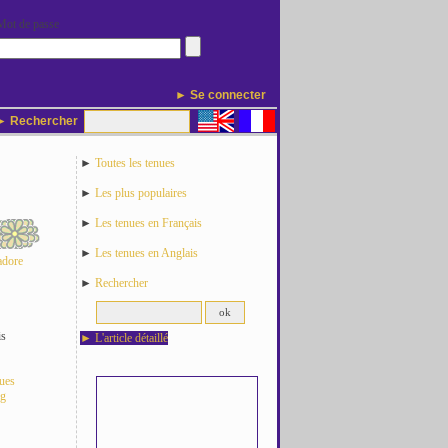
Mot de passe
► Se connecter
 Rechercher
►
Toutes les tenues
►
Les plus populaires
►
Les tenues en Français
►
Les tenues en Anglais
adore
►
Rechercher
is
►
L'article détaillé
nues
og