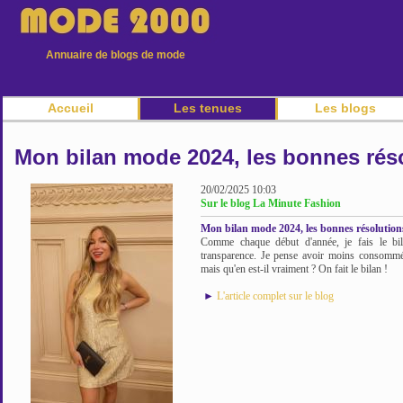
Annuaire de blogs de mode
Accueil
Les tenues
Les blogs
Mon bilan mode 2024, les bonnes réso
20/02/2025 10:03
Sur le blog La Minute Fashion
Mon bilan mode 2024, les bonnes résolutions 
Comme chaque début d'année, je fais le bi
transparence. Je pense avoir moins consommé
mais qu'en est-il vraiment ? On fait le bilan !
►
L'article complet sur le blog