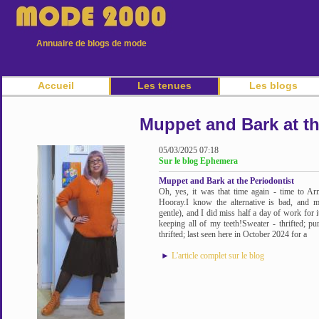
Annuaire de blogs de mode
Accueil
Les tenues
Les blogs
Muppet and Bark at th
05/03/2025 07:18
Sur le blog Ephemera
Muppet and Bark at the Periodontist
Oh, yes, it was that time again - time to A
Hooray.I know the alternative is bad, and m
gentle), and I did miss half a day of work for 
keeping all of my teeth!Sweater - thrifted; p
thrifted; last seen here in October 2024 for a
►
L'article complet sur le blog