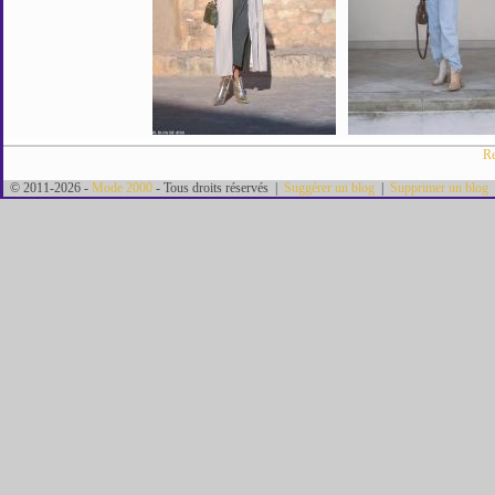
Re
© 2011-2026 -
Mode 2000
- Tous droits réservés |
Suggérer un blog
|
Supprimer un blog