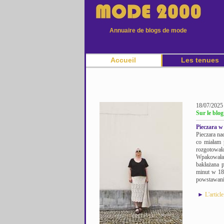
Annuaire de blogs de mode
Accueil
Les tenues
18/07/2025
Sur le blo
Pieczara w
Pieczara na
co miałam 
rozgotował
Wpakowałam
bakłażana 
minut w 180
powstawani
►
L'articl