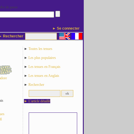
Mot de passe
► Se connecter
 Rechercher
►
Toutes les tenues
►
Les plus populaires
►
Les tenues en Français
►
Les tenues en Anglais
adore
►
Rechercher
ais
►
L'article détaillé
nues
og