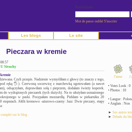
Pseudonyme
Mot de passe oublié
S'inscrire
Les blogs
Le site
►
Pieczara w kremie
 08:57
g U Sivuchy
 kremie
J'aime
J'
dziewana. Czyli przepis. Nadzienie wymyśliłam z głowy (to znaczy z tego,
pod ręką 🖐️). Czerwoną soczewicę z marchewką ugotowałam (a nawet
• Votes Look : 0
am), odsączyłam, doprawiłam solą i pieprzem, dodałam świeży koperek.
• Photos : 10
 do wydrążonych pieczarek (tych dużych). Na to ułożyłam usmażonego
pokrojonego w paski. Posypałam mozzarellą. Piekłam w piekarniku 20
• Langue : Polon
 stopniach. Ałtfit kremowo -ażurowo-czarny: Jazz: Dwie pieczary, etapy
• Anglais : Non
a:
►
Ses autres te
e complet sur le blog
►
Détails du bl