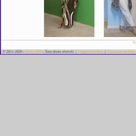
Re
© 2011-2026 -
Mode 2000
- Tous droits réservés |
Suggérer un blog
|
Supprimer un blog