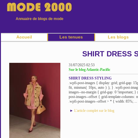
Annuaire de blogs de mode
Accueil
Les tenues
Les blogs
SHIRT DRESS 
31/07/2025 02:53
Sur le blog Atlantic-Pacific
SHIRT DRESS STYLING
.wpfi-post-images { display: grid; grid-gap: 15
fit, minmax( 10px, auto ) ); } .wpfi-post-imag
images--no-margin { grid-gap: 0 !important; }
post-images--offset { grid-template-columns: 
.wpfi-post-images--offset > * { width: 85%; ...
►
L'article complet sur le blog