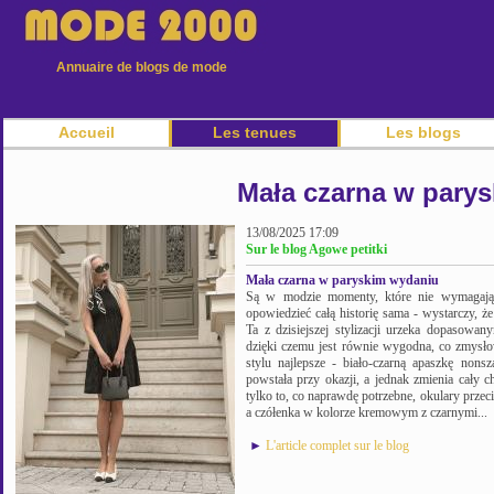
Annuaire de blogs de mode
Accueil
Les tenues
Les blogs
Mała czarna w pary
13/08/2025 17:09
Sur le blog Agowe petitki
Mała czarna w paryskim wydaniu
Są w modzie momenty, które nie wymagają 
opowiedzieć całą historię sama - wystarczy, że
Ta z dzisiejszej stylizacji urzeka dopasowany
dzięki czemu jest równie wygodna, co zmysło
stylu najlepsze - biało-czarną apaszkę nons
powstała przy okazji, a jednak zmienia cały ch
tylko to, co naprawdę potrzebne, okulary przec
a czółenka w kolorze kremowym z czarnymi...
►
L'article complet sur le blog