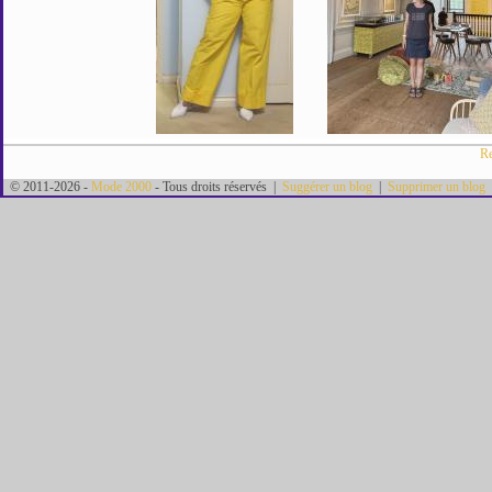
Re
© 2011-2026 -
Mode 2000
- Tous droits réservés |
Suggérer un blog
|
Supprimer un blog