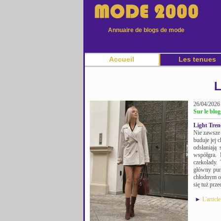
Annuaire de blogs de mode
Accueil
Les tenues
L
26/04/2026
Sur le blog
Light Tren
Nie zawsze 
buduje jej 
odsłaniają
współgra. 
czekolady. 
główny punk
chłodnym od
się tuż prze
►
L'articl