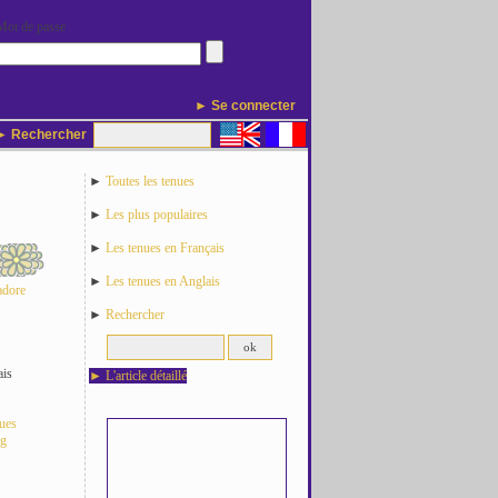
Mot de passe
► Se connecter
 Rechercher
►
Toutes les tenues
►
Les plus populaires
►
Les tenues en Français
►
Les tenues en Anglais
adore
►
Rechercher
ais
►
L'article détaillé
nues
og