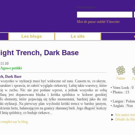
Pseudonyme
Mot de passe oublié
S'inscrire
Les blogs
Le site
►
ight Trench, Dark Base
 11:10
 Agowe petitki
ch, Dark Base
J'aime
J'
wszystko w stylizacji musi być widoczne od razu. Czasem to, co ukryte,
charakter i sprawia, że całość wygląda ciekawiej. Lubię takie warstwy, które
• Votes Look : 0
 się w ruchu. Nic nie jest podane wprost, a jednak wszystko ze sobą
• Photos : 13
Bazą jest dopasowana bluzka i krótka spódnica w kolorze gorzkiej
To elementy, które pojawiają się tylko momentami, bardziej jako tło niż
• Langue : Polon
t stylizacji. Na pierwszy plan wychodzi krótki trencz w bardzo jasnym,
• Anglais : Non
cieniu beżu, balansującym na granicy złamanej bieli. Jego długość kończy
d linią spódnicy, co buduje ciekawe...
►
Ses autres te
►
Détails du bl
e complet sur le blog