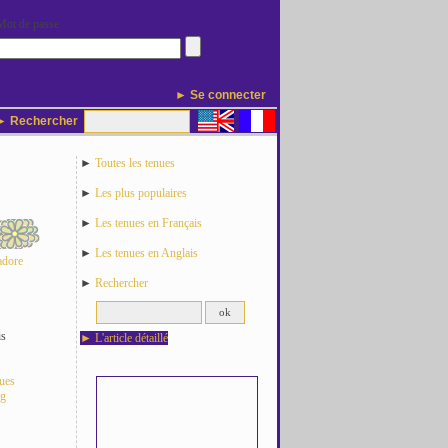
Mot de passe
► Se connecter
 Rechercher
►
Toutes les tenues
►
Les plus populaires
►
Les tenues en Français
►
Les tenues en Anglais
adore
►
Rechercher
is
►
L'article détaillé
nues
og