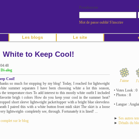
Pseudonyme
Mot de passe oublié
S'inscrire
Les blogs
Le site
►
White to Keep Cool!
 04:48
 Di-alog
eep Cool!
J'aime
J'
thanks so much for stopping by my blog! Today, I reached for lightweight
white summer separates I have been choosing white a lot this season,
• Votes Look : 0
s the temperature rises To add interest to this mostly white outfit I included
• Photos : 8
favorite brigh t colors How do you keep your cool in the summer heat?
ropped short sleeve lightweight jacket/topper with a bright blue sleeveless
• Langue : Angla
eath I paired this with a white button front midi skirt The skirt is a loose
ry lightweight- completely see, through. Fortunately it is lined! ...
►
Ses autres te
e complet sur le blog
►
Détails du bl