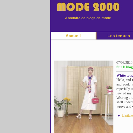
Annuaire de blogs de mode
Accueil
Les tenues
07/07/2026
Sur le blog
White to K
Hello, and 
and cool, 
especially a
few of my 
Wearing a c
shell undern
weave and ve
►
L'articl