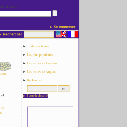
Mot de passe
► Se connecter
 Rechercher
►
Toutes les tenues
►
Les plus populaires
►
Les tenues en Français
►
Les tenues en Anglais
adore
►
Rechercher
nol
►
L'article détaillé
nues
og