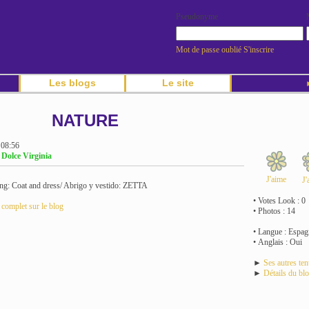
Pseudonyme
Mot de passe oublié
S'inscrire
Les blogs
Le site
►
NATURE
 08:56
 Dolce Virginia
J'aime
J'
ng: Coat and dress/ Abrigo y vestido: ZETTA
• Votes Look : 0
e complet sur le blog
• Photos : 14
• Langue : Espag
• Anglais : Oui
►
Ses autres te
►
Détails du bl