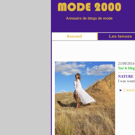
Annuaire de blogs de mode
Accueil
Les tenues
21/09/2014
Sur le blog
NATURE
I was weari
►
L'articl