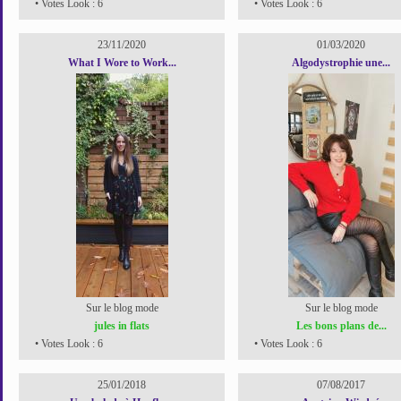
• Votes Look : 6
• Votes Look : 6
23/11/2020
01/03/2020
What I Wore to Work...
Algodystrophie une...
Sur le blog mode
Sur le blog mode
jules in flats
Les bons plans de...
• Votes Look : 6
• Votes Look : 6
25/01/2018
07/08/2017