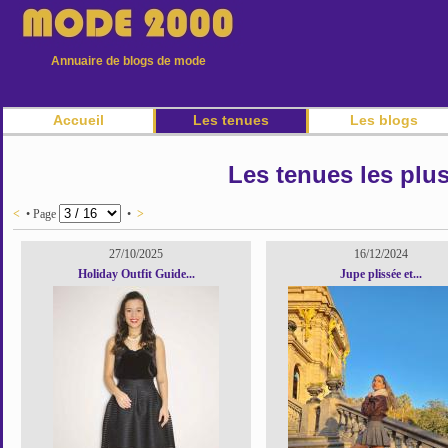
Annuaire de blogs de mode
Accueil
Les tenues
Les blogs
Les tenues les plu
<
• Page
•
>
27/10/2025
16/12/2024
Holiday Outfit Guide...
Jupe plissée et...