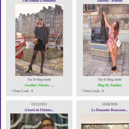
Une balade à Honfleur
Austria - Wiedeń
Sur le blog mode
Sur le blog mode
Graffiti's Diaries -...
Blog By Paulina
• Votes Look : 6
• Votes Look : 6
03/12/2013
16/06/2026
A bord de l'Orient...
Le Douanier Rousseau...