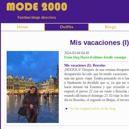
Fashion blogs directory
Home
Outfits
Blogs
Mis vacaciones (I
2024-03-04 04:49
From blog Hasta el último detalle conmigo
Mis vacaciones (I): Bruselas
¡HOOOLA! Después de una semana desaparecida
desaparición ha sido que he tenido vacaciones 
más me gusta: viajar. Estaba pensando en si hac
y finalmente he decidido que sí, ya que me 
hacía durante mi Erasmus y que recuerdo co
empezó el jueves 22 con un vuelo a Bruselas q
estando allí hasta el domingo 25. El viaje lo di
día en Bruselas, el segundo en Brujas, el tercero
►
See the original article on the blog