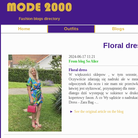
Fashion blogs directory
Home
Outfits
Blogs
Floral dr
2024-06-17 11:21
From blog So Alice
Floral dress
W większości sklepow , w tym sezonie, 
Oczywiście zdarzają się nadruki ale w mnie
odpoczynek dla oczu i nie mam nic przeciwk
łatwiej jest stylizować, przynajmniej dla mnie 
dlatego dziś wystepuję w sukience w druk
kopertowy fason. A co Wy sądzicie o nadrukac
Dress - Zara Bag -...
►
See the original article on the blog