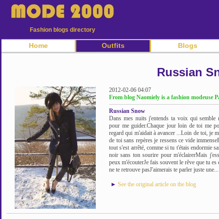
Fashion blogs directory
Home
Outfits
Blogs
Russian S
2012-02-06 04:07
From blog Naomiely is a fashion modeuse P
Russian Snow
Dans mes nuits j'entends ta voix qui semble
pour me guider.Chaque jour loin de toi me po
regard qui m'aidait à avancer ...Loin de toi, je
de toi sans repères je ressens ce vide immens
tout s'est arrêté, comme si tu t'étais endormie sa
noir sans ton sourire pour m'éclairerMais j'ess
peux m'écouterJe fais souvent le rêve que tu es 
ne te retrouve pasJ'aimerais te parler juste une...
►
See the original article on the blog