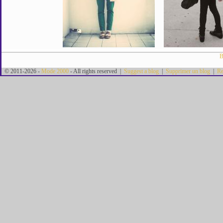
B
© 2011-2026 -
Mode 2000
- All rights reserved |
Suggest a blog
|
Supprimer un blog
|
Re