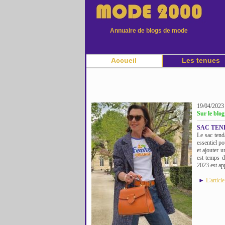
Annuaire de blogs de mode
Accueil
Les tenues
19/04/2023
Sur le blo
SAC TEN
Le sac tend
essentiel p
et ajouter u
est temps 
2023 est ap
►
L'articl