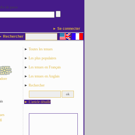
Mot de passe
► Se connecter
 Rechercher
►
Toutes les tenues
►
Les plus populaires
►
Les tenues en Français
►
Les tenues en Anglais
adore
►
Rechercher
is
►
L'article détaillé
nues
og