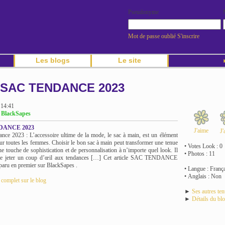
Pseudonyme
Mot de passe oublié
S'inscrire
Les blogs
Le site
►
SAC TENDANCE 2023
 14:41
g BlackSapes
DANCE 2023
J'aime
J'
ance 2023 : L’accessoire ultime de la mode, le sac à main, est un élément
our toutes les femmes. Choisir le bon sac à main peut transformer une tenue
• Votes Look : 0
ne touche de sophistication et de personnalisation à n’importe quel look. Il
• Photos : 11
de jeter un coup d’œil aux tendances […] Cet article SAC TENDANCE
paru en premier sur BlackSapes .
• Langue : França
• Anglais : Non
e complet sur le blog
►
Ses autres te
►
Détails du bl