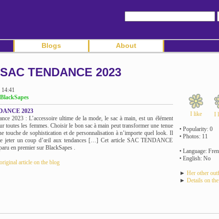
Blogs
About
SAC TENDANCE 2023
 14:41
 BlackSapes
DANCE 2023
I like
I 
ance 2023 : L’accessoire ultime de la mode, le sac à main, est un élément
our toutes les femmes. Choisir le bon sac à main peut transformer une tenue
• Popularity: 0
ne touche de sophistication et de personnalisation à n’importe quel look. Il
• Photos: 11
de jeter un coup d’œil aux tendances […] Cet article SAC TENDANCE
paru en premier sur BlackSapes .
• Language: Fren
• English: No
original article on the blog
►
Her other outf
►
Details on the