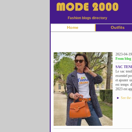
Fashion blogs directory
Home
Outfits
2023-04-19
From blog
SAC TEN
Le sac tend
essentiel p
et ajouter u
est temps 
2023 est ap
►
See the 