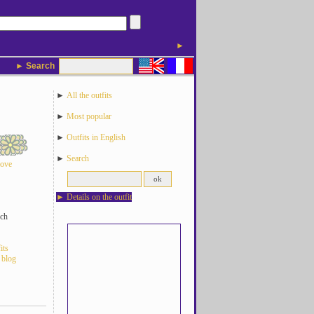
►
► Search
►
All the outfits
►
Most popular
►
Outfits in English
►
Search
love
►
Details on the outfit
ch
its
 blog