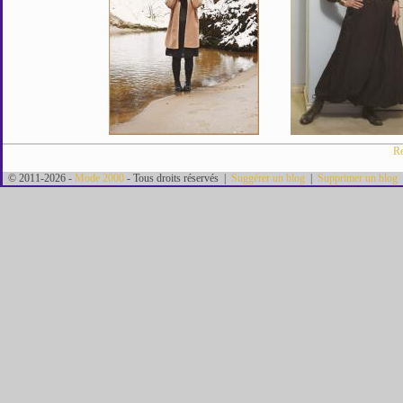
Re
© 2011-2026 -
Mode 2000
- Tous droits réservés |
Suggérer un blog
|
Supprimer un blog