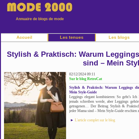
Annuaire de blogs de mode
Accueil
Les tenues
Les blogs
Stylish & Praktisch: Warum Legging
sind – Mein Sty
02/12/2024 09:11
Sur le blog RetroCat
Stylish & Praktisch: Warum Leggings d
Mein Style-Guide
Leggings elegant kombinieren: So geht’s Ich h
jemals schreiben werde, aber Leggings gehör
getragenen… Der Beitrag Stylish & Praktis
jeder Mama sind – Mein Style-Guide erschien z
►
L'article complet sur le blog