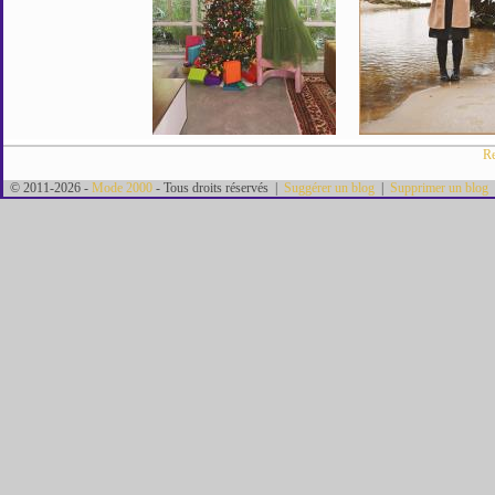
Re
© 2011-2026 -
Mode 2000
- Tous droits réservés |
Suggérer un blog
|
Supprimer un blog