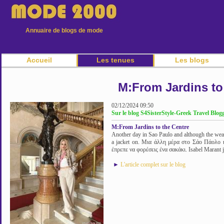
Annuaire de blogs de mode
Accueil
Les tenues
Les blogs
M:From Jardins to
02/12/2024 09:50
Sur le blog S4SisterStyle-Greek Travel Blogg
M:From Jardins to the Centre
Another day in Sao Paulo and although the wea
a jacket on. Μια άλλη μέρα στο Σάο Πάολο 
έπρεπε να φορέσεις ένα σακάκι. Isabel Marant j
►
L'article complet sur le blog