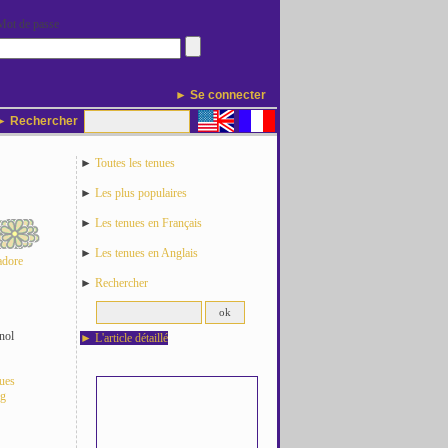
Mot de passe
► Se connecter
 Rechercher
►
Toutes les tenues
►
Les plus populaires
►
Les tenues en Français
►
Les tenues en Anglais
adore
►
Rechercher
nol
►
L'article détaillé
nues
og