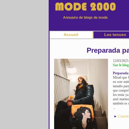
Annuaire de blogs de mode
Accueil
Les tenues
Preparada pa
12/03/2025
Sur le blo
Preparada 
Mirad que b
en este mié
tamaño para
que compré 
los tenía y
azul marino
también es d
...
►
L'articl