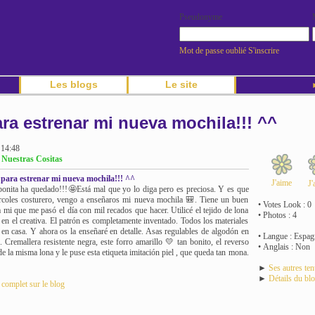
Pseudonyme
Mot de passe oublié
S'inscrire
Les blogs
Le site
►
ra estrenar mi nueva mochila!!! ^^
 14:48
g Nuestras Cositas
para estrenar mi nueva mochila!!! ^^
J'aime
J'
onita ha quedado!!!🤩Está mal que yo lo diga pero es preciosa. Y es que
rcoles costurero, vengo a enseñaros mi nueva mochila 🎒. Tiene un buen
• Votes Look : 0
 mi que me pasó el día con mil recados que hacer. Utilicé el tejido de lona
• Photos : 4
en el creativa. El patrón es completamente inventado. Todos los materiales
a en casa. Y ahora os la enseñaré en detalle. Asas regulables de algodón en
• Langue : Espag
. Cremallera resistente negra, este forro amarillo 💛 tan bonito, el reverso
• Anglais : Non
e la misma lona y le puse esta etiqueta imitación piel , que queda tan mona.
►
Ses autres te
►
Détails du bl
e complet sur le blog