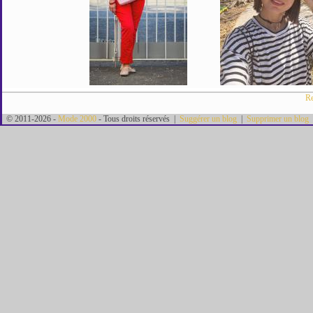
Re
© 2011-2026 -
Mode 2000
- Tous droits réservés |
Suggérer un blog
|
Supprimer un blog