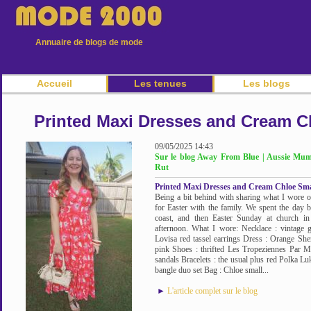
Annuaire de blogs de mode
Accueil
Les tenues
Les blogs
Printed Maxi Dresses and Cream C
09/05/2025 14:43
Sur le blog Away From Blue | Aussie Mu
Rut
Printed Maxi Dresses and Cream Chloe Sm
Being a bit behind with sharing what I wore on
for Easter with the family. We spent the day 
coast, and then Easter Sunday at church in
afternoon. What I wore: Necklace : vintage gol
Lovisa red tassel earrings Dress : Orange Sher
pink Shoes : thrifted Les Tropeziennes Par M.
sandals Bracelets : the usual plus red Polka Lu
bangle duo set Bag : Chloe small...
►
L'article complet sur le blog